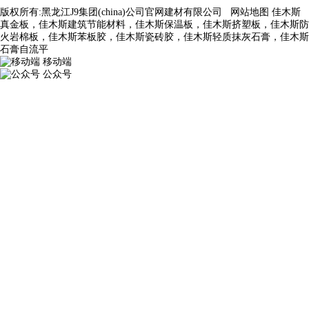
版权所有:黑龙江J9集团(china)公司官网建材有限公司
网站地图
佳木斯
真金板，佳木斯建筑节能材料，佳木斯保温板，佳木斯挤塑板，佳木斯防
火岩棉板，佳木斯苯板胶，佳木斯瓷砖胶，佳木斯轻质抹灰石膏，佳木斯
石膏自流平
移动端
公众号