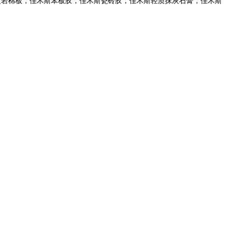
火岩棉板，佳木斯苯板胶，佳木斯瓷砖胶，佳木斯轻质抹灰石膏，佳木斯