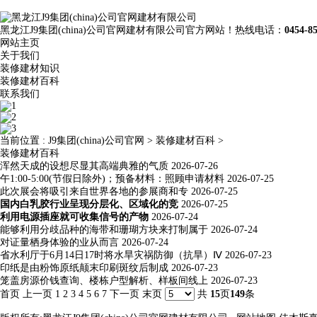
黑龙江J9集团(china)公司官网建材有限公司官方网站！热线电话：
0454-8
网站主页
关于我们
装修建材知识
装修建材百科
联系我们
当前位置 :
J9集团(china)公司官网
>
装修建材百科
>
装修建材百科
浑然天成的设想尽显其高端典雅的气质
2026-07-26
午1:00-5:00(节假日除外)；预备材料：照顾申请材料
2026-07-25
此次展会将吸引来自世界各地的参展商和专
2026-07-25
国内白乳胶行业呈现分层化、区域化的竞
2026-07-25
利用电源插座就可收集信号的产物
2026-07-24
能够利用分歧品种的海带和珊瑚方块来打制属于
2026-07-24
对证量栖身体验的业从而言
2026-07-24
省水利厅于6月14日17时将水旱灾祸防御（抗旱）Ⅳ
2026-07-23
印纸是由粉饰原纸颠末印刷斑纹后制成
2026-07-23
笼盖房源价钱查询、楼栋户型解析、样板间线上
2026-07-23
首页
上一页
1
2
3
4
5
6
7
下一页
末页
共
15
页
149
条