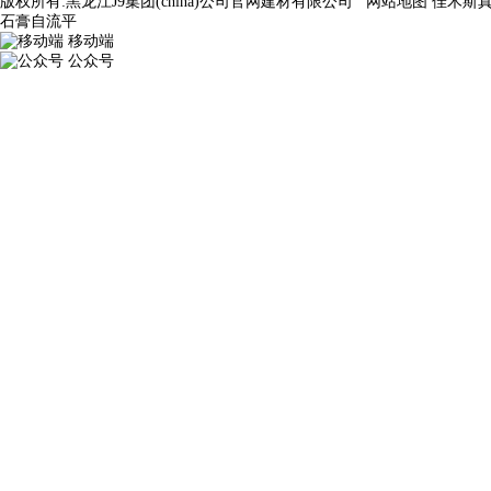
版权所有:黑龙江J9集团(china)公司官网建材有限公司
网站地图
佳木斯
石膏自流平
移动端
公众号