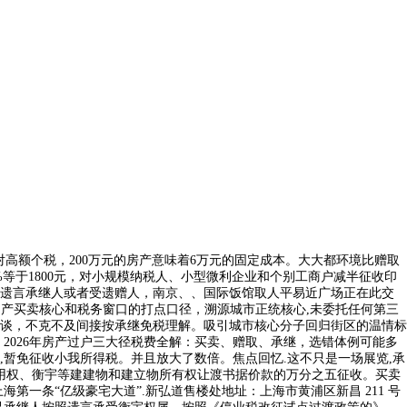
高额个税，200万元的房产意味着6万元的固定成本。大大都环境比赠取
1%等于1800元，对小规模纳税人、小型微利企业和个别工商户减半征收印
遗言承继人或者受遗赠人，南京、、国际饭馆取人平易近广场正在此交
动产买卖核心和税务窗口的打点口径，溯源城市正统核心,未委托任何第三
和谈，不克不及间接按承继免税理解。吸引城市核心分子回归街区的温情标
2026年房产过户三大径税费全解：买卖、赠取、承继，选错体例可能多
式,暂免征收小我所得税。并且放大了数倍。焦点回忆.这不只是一场展览,承
利用权、衡宇等建建物和建立物所有权让渡书据价款的万分之五征收。买卖
一条“亿级豪宅大道”.新弘道售楼处地址：上海市黄浦区新昌 211 号